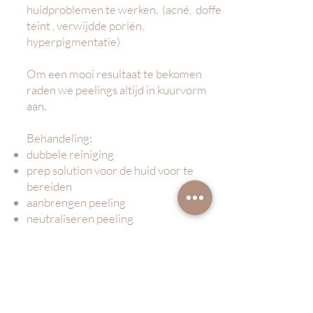
huidproblemen te werken. (acné, doffe
teint , verwijdde poriën,
hyperpigmentatie)
Om een mooi resultaat te bekomen
raden we peelings altijd in kuurvorm
aan.
Behandeling:
dubbele reiniging
prep solution voor de huid voor te
bereiden
aanbrengen peeling
neutraliseren peeling
verwijderen koud kompres
Led lamp
Masker
Dagverzorging
Vanaf €90