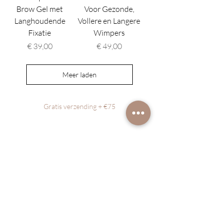
Brow Gel met
Voor Gezonde,
Langhoudende
Vollere en Langere
Fixatie
Wimpers
Prijs
Prijs
€ 39,00
€ 49,00
Meer laden
Gratis verzending + €75
Become a Skinmember
Volg hier onze nieuwigheden en promo's
Vul hier uw email
Join