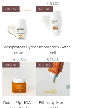
Prijs
€ 51,00
NIEUW
NIEUW
Mesoprotech Hydra
Mesoprotech Water
cream
veil
Prijs
Prijs
€ 53,00
€ 50,00
NIEUW
NIEUW
Double Up - IOAN -
Fill me Up More -