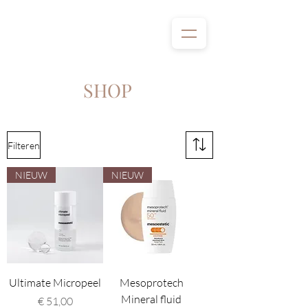
SHOP
Filteren
NIEUW
NIEUW
Ultimate Micropeel
Mesoprotech
Mineral fluid
Prijs
€ 51,00