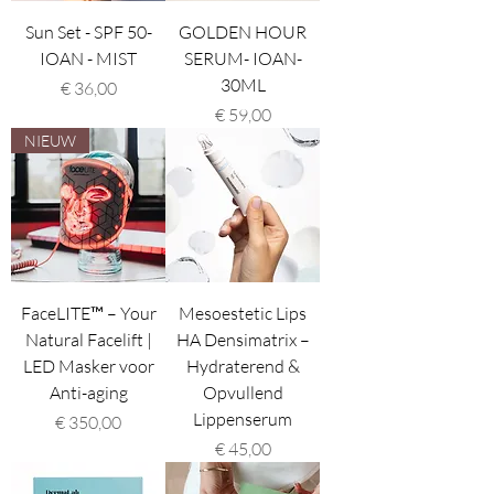
Sun Set - SPF 50-
GOLDEN HOUR
IOAN - MIST
SERUM- IOAN-
30ML
Prijs
€ 36,00
Prijs
€ 59,00
NIEUW
FaceLITE™ – Your
Mesoestetic Lips
Natural Facelift |
HA Densimatrix –
LED Masker voor
Hydraterend &
Anti-aging
Opvullend
Lippenserum
Prijs
€ 350,00
Prijs
€ 45,00