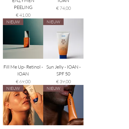
ENZYMEN
IOAN
PEELING
Prijs
€ 74,00
Prijs
€ 41,00
NIEUW
NIEUW
Fill Me Up- Retinol -
Sun Jelly - IOAN -
IOAN
SPF 50
Prijs
Prijs
€ 69,00
€ 39,00
NIEUW
NIEUW