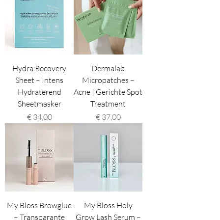
Hydra Recovery
Dermalab
Sheet – Intens
Micropatches –
Hydraterend
Acne | Gerichte Spot
Sheetmasker
Treatment
Prijs
Prijs
€ 34,00
€ 37,00
My Bloss Browglue
My Bloss Holy
– Transparante
Grow Lash Serum –