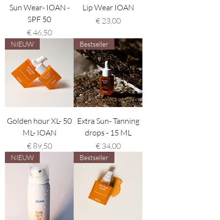
Sun Wear- IOAN -
Lip Wear IOAN
SPF 50
Prijs
€ 23,00
Prijs
€ 46,50
NIEUW
Bestseller
Golden hour XL- 50
Extra Sun- Tanning
ML- IOAN
drops - 15 ML
Prijs
Prijs
€ 89,50
€ 34,00
NIEUW
Bestseller