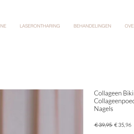
INE
LASERONTHARING
BEHANDELINGEN
OVE
Collageen Biki
Collageenpoed
Nagels
Normale
V
 € 39,95 
€ 35,96
prijs