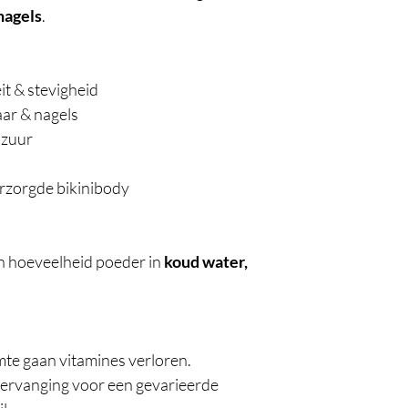
nagels
.
it & stevigheid
aar & nagels
nzuur
erzorgde bikinibody
n hoeveelheid poeder in
koud water,
mte gaan vitamines verloren.
ervanging voor een gevarieerde