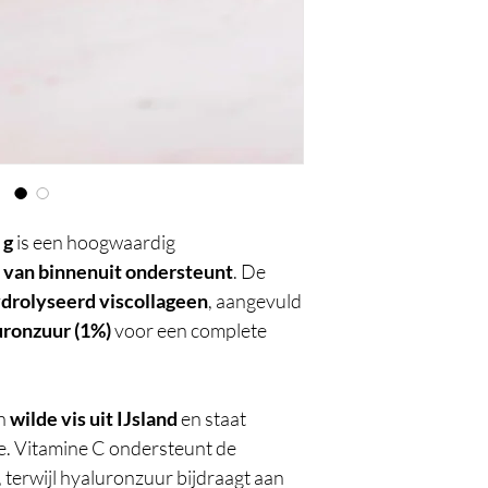
 g
is een hoogwaardig
d
van binnenuit ondersteunt
. De
drolyseerd viscollageen
, aangevuld
uronzuur (1%)
voor een complete
an
wilde vis uit IJsland
en staat
. Vitamine C ondersteunt de
 terwijl hyaluronzuur bijdraagt aan