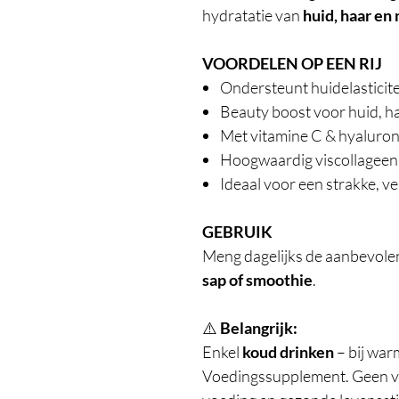
hydratatie van
huid, haar en 
VOORDELEN OP EEN RIJ
Ondersteunt huidelasticite
Beauty boost voor huid, h
Met vitamine C & hyaluro
Hoogwaardig viscollageen
Ideaal voor een strakke, v
GEBRUIK
Meng dagelijks de aanbevole
sap of smoothie
.
⚠️
Belangrijk:
Enkel
koud drinken
– bij war
Voedingssupplement. Geen v