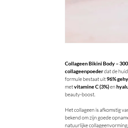
Collageen Bikini Body – 300
collageenpoeder
dat de hui
formule bestaat uit
96% gehy
met
vitamine C (3%)
en
hyal
beauty-boost.
Het collageen is afkomstig v
bekend om zijn goede opname
natuurlijke collageenvorming,