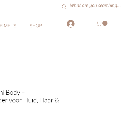
Inloggen
R MEL'S
SHOP
ni Body –
er voor Huid, Haar &
erkoopprijs