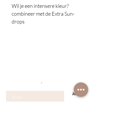
Wil je een intensere kleur?
combineer met de Extra Sun-
drops
Become a Skinmember
Volg hier onze nieuwigheden en promo's
Vul hier uw email
Join