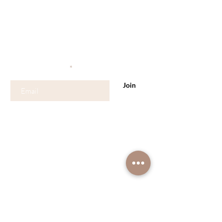
Become a Skinmember
Volg hier onze nieuwigheden en promo's
Vul hier uw email
Join
Contact
Koolsveldlaan 153
2110 Wijnegem