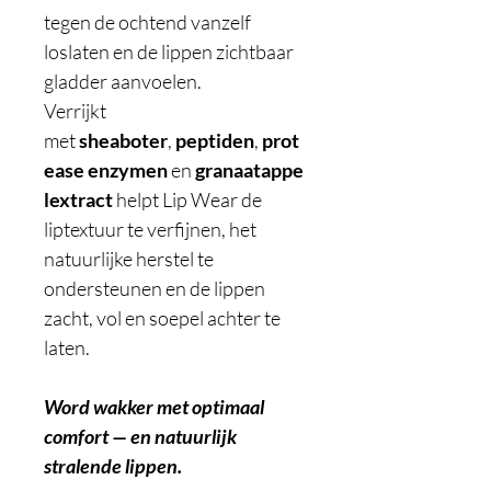
tegen de ochtend vanzelf
loslaten en de lippen zichtbaar
gladder aanvoelen.
Verrijkt
met
sheaboter
,
peptiden
,
prot
ease
enzymen
en
granaatappe
lextract
helpt Lip Wear de
liptextuur te verfijnen, het
natuurlijke herstel te
ondersteunen en de lippen
zacht, vol en soepel achter te
laten.
Word wakker met optimaal
comfort — en natuurlijk
stralende lippen.